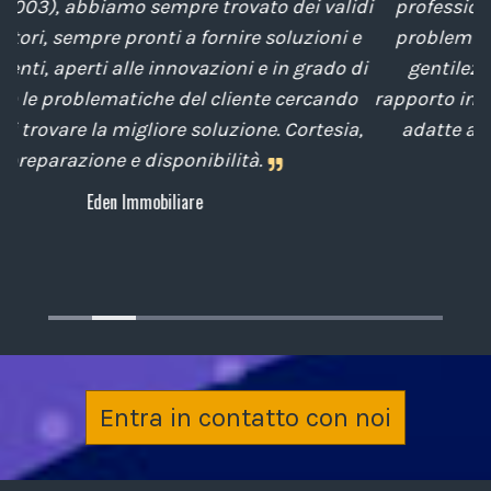
idi
professionalità nella soluzione tempestiva dei
 e
problemi posti da noi nel corso degli anni, con
 di
gentilezza e disponibilità nella gestione del
do
rapporto interpersonale, con competenze tecniche
a,
adatte alle nostre esigenze sempre attenti al
cliente.
Archiplan
Entra in contatto con noi