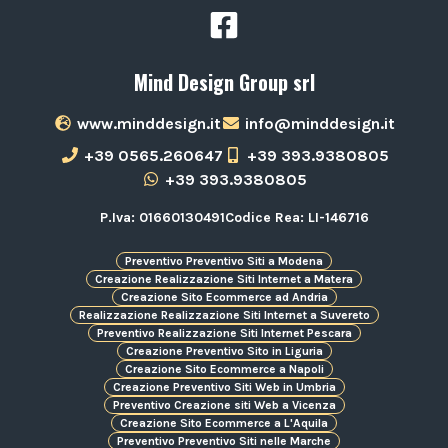
Mind Design Group srl
www.minddesign.it
info@minddesign.it
+39 0565.260647
+39 393.9380805
+39 393.9380805
P.Iva: 01660130491
Codice Rea: LI-146716
Preventivo Preventivo Siti a Modena
Creazione Realizzazione Siti Internet a Matera
Creazione Sito Ecommerce ad Andria
Realizzazione Realizzazione Siti Internet a Suvereto
Preventivo Realizzazione Siti Internet Pescara
Creazione Preventivo Sito in Liguria
Creazione Sito Ecommerce a Napoli
Creazione Preventivo Siti Web in Umbria
Preventivo Creazione siti Web a Vicenza
Creazione Sito Ecommerce a L'Aquila
Preventivo Preventivo Siti nelle Marche