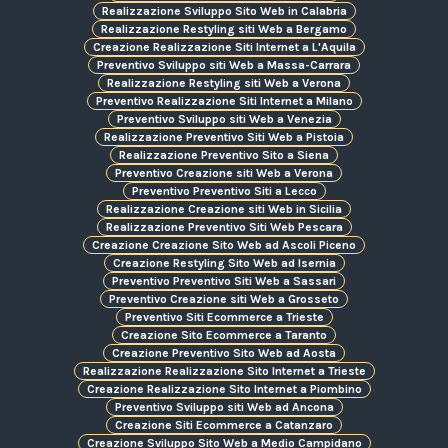
Realizzazione Sviluppo Sito Web in Calabria
Realizzazione Restyling siti Web a Bergamo
Creazione Realizzazione Siti Internet a L'Aquila
Preventivo Sviluppo siti Web a Massa-Carrara
Realizzazione Restyling siti Web a Verona
Preventivo Realizzazione Siti Internet a Milano
Preventivo Sviluppo siti Web a Venezia
Realizzazione Preventivo Siti Web a Pistoia
Realizzazione Preventivo Sito a Siena
Preventivo Creazione siti Web a Verona
Preventivo Preventivo Siti a Lecco
Realizzazione Creazione siti Web in Sicilia
Realizzazione Preventivo Siti Web Pescara
Creazione Creazione Sito Web ad Ascoli Piceno
Creazione Restyling Sito Web ad Isernia
Preventivo Preventivo Siti Web a Sassari
Preventivo Creazione siti Web a Grosseto
Preventivo Siti Ecommerce a Trieste
Creazione Sito Ecommerce a Taranto
Creazione Preventivo Sito Web ad Aosta
Realizzazione Realizzazione Sito Internet a Trieste
Creazione Realizzazione Sito Internet a Piombino
Preventivo Sviluppo siti Web ad Ancona
Creazione Siti Ecommerce a Catanzaro
Creazione Sviluppo Sito Web a Medio Campidano