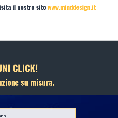
isita il nostro sito
www.minddesign.it
NI CLICK!
uzione su misura.
ono