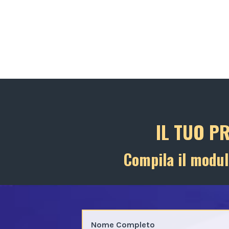
IL TUO P
Compila il modul
Nome Completo