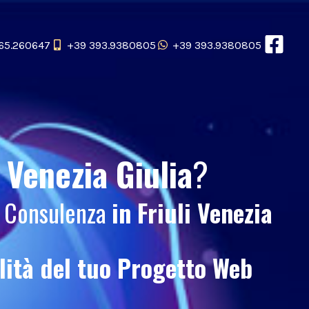
65.260647
+39 393.9380805
+39 393.9380805
i Venezia Giulia
?
 e Consulenza
in Friuli Venezia
ilità del tuo
Progetto Web