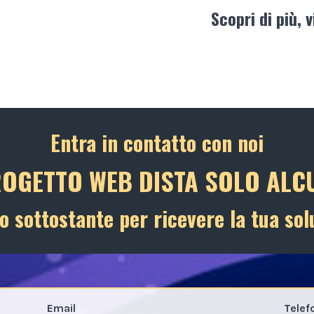
Scopri di più, v
Entra in contatto con noi
ROGETTO WEB DISTA SOLO ALCU
o sottostante per ricevere la tua sol
Email
Telef