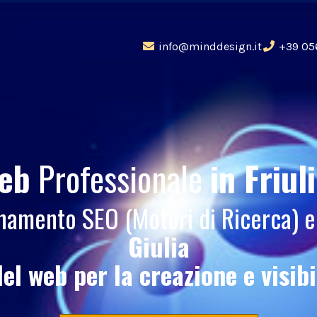
info@minddesign.it
+39 05
Web
Professionale
in Friul
ionamento SEO (Motori di Ricerca)
Giulia
del web per la creazione e visib