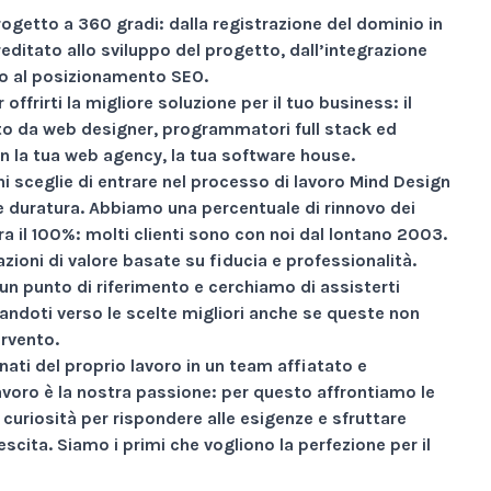
rogetto a
360 gradi
: dalla registrazione del dominio in
reditato allo sviluppo del progetto, dall’integrazione
ino al posizionamento SEO.
 offrirti la migliore soluzione per il tuo business: il
 da web designer, programmatori full stack ed
n la tua web agency, la tua software house.
i sceglie di entrare nel processo di lavoro Mind Design
ne duratura. Abbiamo una percentuale di rinnovo dei
ra il
100%
: molti clienti sono con noi dal lontano 2003.
zioni di valore basate su
fiducia e professionalità
.
un punto di riferimento e cerchiamo di assisterti
andoti verso le scelte migliori anche se queste non
ervento.
nati
del proprio lavoro in un team affiatato e
avoro è la nostra passione: per questo affrontiamo le
curiosità per rispondere alle esigenze e sfruttare
escita.
Siamo i primi che vogliono la perfezione per il