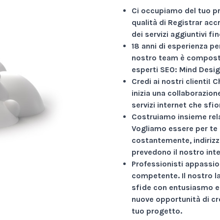
Ci occupiamo del tuo p
qualità di Registrar acc
dei servizi aggiuntivi f
18 anni di esperienza
per
nostro team è composto
esperti SEO: Mind Desig
Credi ai nostri clienti!
Ch
inizia una collaborazio
servizi internet che sfio
Costruiamo insieme rela
Vogliamo essere per te 
costantemente, indirizz
prevedono il nostro int
Professionisti appassio
competente. Il nostro l
sfide con entusiasmo e 
nuove opportunità di cr
tuo progetto.