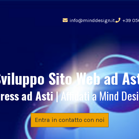
info@minddesign.it
+39 05
viluppo Sito Web
ad As
ress
ad Asti
| Affidati a Mind De
Entra in contatto con noi