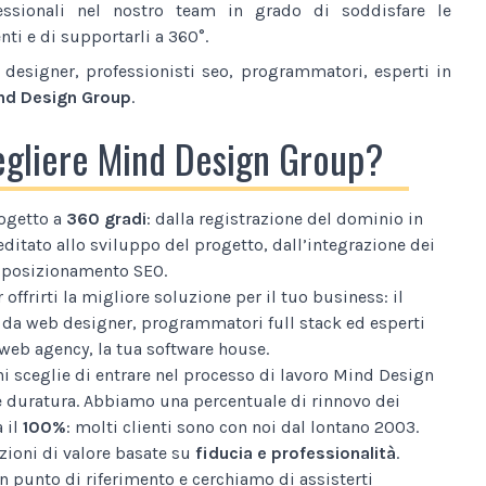
essionali nel nostro team in grado di soddisfare le
nti e di supportarli a 360°.
designer, professionisti seo, programmatori, esperti in
nd Design Group
.
egliere Mind Design Group?
ogetto a
360 gradi
: dalla registrazione del dominio in
editato allo sviluppo del progetto, dall’integrazione dei
al posizionamento SEO.
 offrirti la migliore soluzione per il tuo business: il
da web designer, programmatori full stack ed esperti
web agency, la tua software house.
i sceglie di entrare nel processo di lavoro Mind Design
e duratura. Abbiamo una percentuale di rinnovo dei
a il
100%
: molti clienti sono con noi dal lontano 2003.
ioni di valore basate su
fiducia e professionalità
.
n punto di riferimento e cerchiamo di assisterti