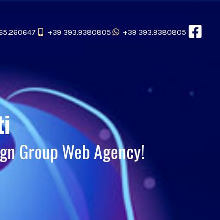
65.260647
+39 393.9380805
+39 393.9380805
ti
sign Group Web Agency!