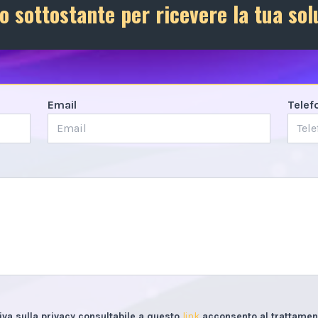
o sottostante per ricevere la tua sol
Email
Telef
iva sulla privacy consultabile a questo
link
acconsento al trattament