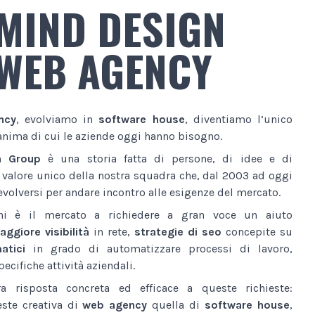
MIND DESIGN
WEB AGENCY
ncy
, evolviamo in
software house
, diventiamo l’unico
anima di cui le aziende oggi hanno bisogno.
n Group
è una storia fatta di persone, di idee e di
l valore unico della nostra squadra che, dal 2003 ad oggi
volversi per andare incontro alle esigenze del mercato.
ni è il mercato a richiedere a gran voce un aiuto
ggiore visibilità
in rete,
strategie di seo
concepite su
atici
in grado di automatizzare processi di lavoro,
ecifiche attività aziendali.
a risposta concreta ed efficace a queste richieste:
este creativa di
web agency
quella di
software house
,