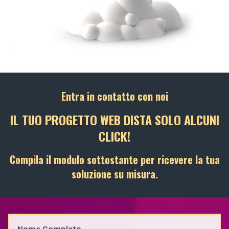
Entra in contatto con noi
IL TUO PROGETTO WEB DISTA SOLO ALCUNI
CLICK!
Compila il modulo sottostante per ricevere la tua
soluzione su misura.
Nome Completo