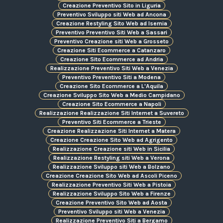
Creazione Preventivo Sito in Liguria
Preventivo Sviluppo siti Web ad Ancona
Creazione Restyling Sito Web ad Isernia
Preventivo Preventivo Siti Web a Sassari
Preventivo Creazione siti Web a Grosseto
Creazione Siti Ecommerce a Catanzaro
Creazione Sito Ecommerce ad Andria
Realizzazione Preventivo Siti Web a Venezia
Preventivo Preventivo Siti a Modena
Creazione Sito Ecommerce a L'Aquila
Creazione Sviluppo Sito Web a Medio Campidano
Creazione Sito Ecommerce a Napoli
Realizzazione Realizzazione Siti Internet a Suvereto
Preventivo Siti Ecommerce a Trieste
Creazione Realizzazione Siti Internet a Matera
Creazione Creazione Sito Web ad Agrigento
Realizzazione Creazione siti Web in Sicilia
Realizzazione Restyling siti Web a Verona
Realizzazione Sviluppo siti Web a Bolzano
Creazione Creazione Sito Web ad Ascoli Piceno
Realizzazione Preventivo Siti Web a Pistoia
Realizzazione Sviluppo Sito Web a Firenze
Creazione Preventivo Sito Web ad Aosta
Preventivo Sviluppo siti Web a Venezia
Realizzazione Preventivo Siti a Bergamo