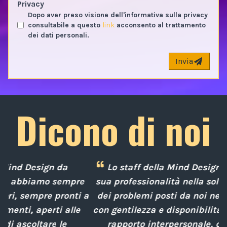
Privacy
Dopo aver preso visione dell'informativa sulla privacy
consultabile a questo
link
acconsento al trattamento
dei dati personali.
Invia
Dicono di noi
Lo staff della Mind Design ci ha mostrato la
e
sua professionalità nella soluzione tempestiva
 a
dei problemi posti da noi nel corso degli anni,
con gentilezza e disponibilità nella gestione del
rapporto interpersonale, con competenze
d