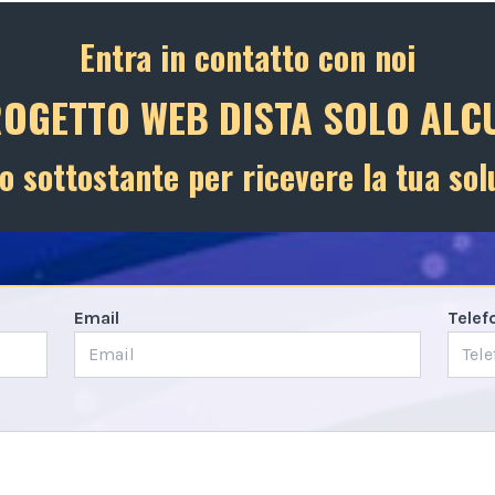
Entra in contatto con noi
ROGETTO WEB DISTA SOLO ALCU
o sottostante per ricevere la tua sol
Email
Telef