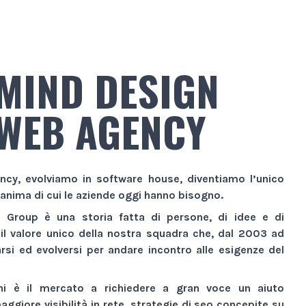
MIND DESIGN
WEB AGENCY
ncy
, evolviamo in
software house
, diventiamo l’unico
 anima di cui le aziende oggi hanno bisogno.
n Group
è una storia fatta di persone, di idee e di
 il valore unico della nostra squadra che, dal 2003 ad
si ed evolversi per andare incontro alle esigenze del
ni è il mercato a richiedere a gran voce un aiuto
aggiore visibilità
in rete,
strategie di seo
concepite su