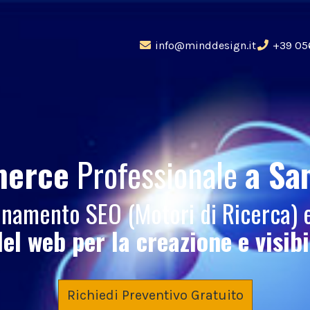
info@minddesign.it
+39 05
merce
Professionale
a Sa
zionamento SEO (Motori di Ricerca)
del web per la creazione e visib
Richiedi Preventivo Gratuito