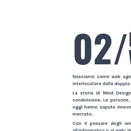
02/
Nasciamo come
web age
interlocutore dalla doppia
La storia di
Mind Desig
condivisione. Le persone,
oggi hanno saputo innovar
mercato.
Con il passare degli an
all’informatica e al web:
m