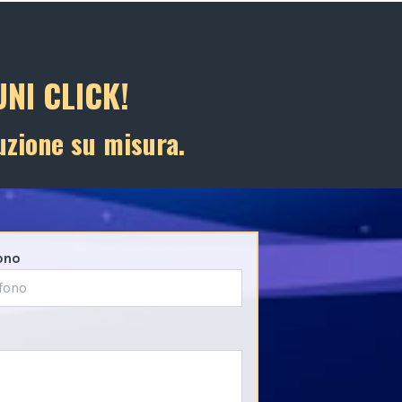
NI CLICK!
uzione su misura.
ono