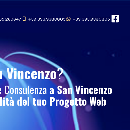
65.260647
+39 393.9380805
+39 393.9380805
n Vincenzo
?
 e Consulenza
a San Vincenzo
ilità del tuo
Progetto Web