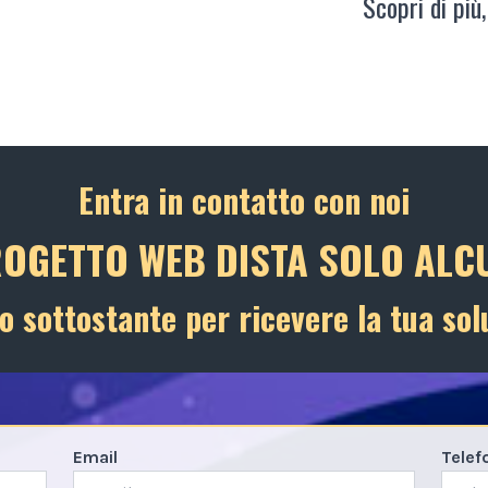
Scopri di più,
Entra in contatto con noi
ROGETTO WEB DISTA SOLO ALCU
o sottostante per ricevere la tua sol
Email
Telef