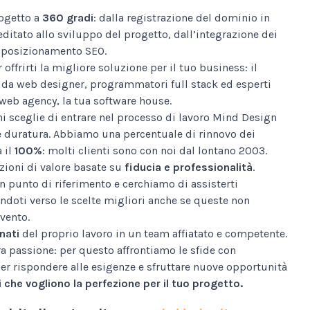
ogetto a
360 gradi
: dalla registrazione del dominio in
editato allo sviluppo del progetto, dall’integrazione dei
al posizionamento SEO.
 offrirti la migliore soluzione per il tuo business: il
da web designer, programmatori full stack ed esperti
web agency, la tua software house.
i sceglie di entrare nel processo di lavoro Mind Design
e duratura. Abbiamo una percentuale di rinnovo dei
a il
100%
: molti clienti sono con noi dal lontano 2003.
ioni di valore basate su
fiducia e professionalità
.
n punto di riferimento e cerchiamo di assisterti
ndoti verso le scelte migliori anche se queste non
vento.
nati
del proprio lavoro in un team affiatato e competente.
tra passione: per questo affrontiamo le sfide con
er rispondere alle esigenze e sfruttare nuove opportunità
 che vogliono la perfezione per il tuo progetto.