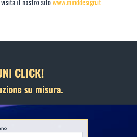
 visita il nostro sito
www.minddesign.it
NI CLICK!
uzione su misura.
ono