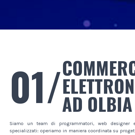
COMMERC
01/
ELETTRON
AD OLBIA
Siamo un team di programmatori, web designer e
specializzati: operiamo in maniera coordinata su progett