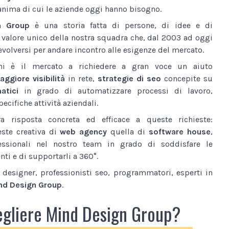
anima di cui le aziende oggi hanno bisogno.
n Group
è una storia fatta di persone, di idee e di
l valore unico della nostra squadra che, dal 2003 ad oggi
volversi per andare incontro alle esigenze del mercato.
ni è il mercato a richiedere a gran voce un aiuto
ggiore visibilità
in rete,
strategie di seo
concepite su
atici
in grado di automatizzare processi di lavoro,
ecifiche attività aziendali.
a risposta concreta ed efficace a queste richieste:
este creativa di
web agency
quella di
software house
,
essionali nel nostro team in grado di soddisfare le
nti e di supportarli a 360°.
designer, professionisti seo, programmatori, esperti in
nd Design Group
.
egliere Mind Design Group?