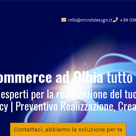
info@minddesign.it
+39 05
commerce
ad Olbia
tutto
 esperti per la realizzazione del t
 | Preventivo Realizzazione, Crea
Contattaci, abbiamo la soluzione per te