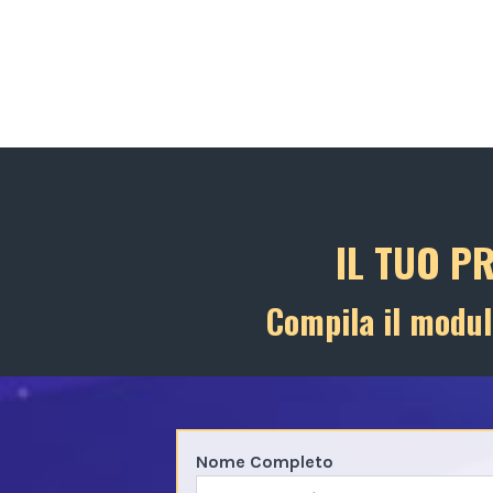
IL TUO P
Compila il modul
Nome Completo