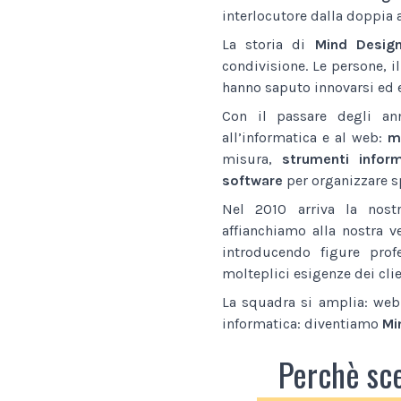
interlocutore dalla doppia 
La storia di
Mind Desig
condivisione. Le persone, i
hanno saputo innovarsi ed e
Con il passare degli an
all’informatica e al web:
ma
misura,
strumenti inform
software
per organizzare sp
Nel 2010 arriva la nostr
affianchiamo alla nostra v
introducendo figure prof
molteplici esigenze dei clie
La squadra si amplia: web 
informatica: diventiamo
Mi
Perchè sc