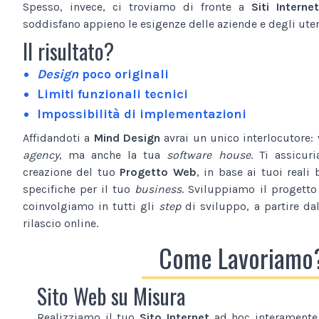
Spesso, invece, ci troviamo di fronte a
Siti Internet
soddisfano appieno le esigenze delle aziende e degli utent
Il risultato?
Design
poco originali
Limiti funzionali tecnici
Impossibilità di implementazioni
Affidandoti a
Mind Design
avrai un unico interlocutore:
agency
, ma anche la tua
software house
. Ti assicur
creazione del tuo
Progetto Web
, in base ai tuoi reali 
specifiche per il tuo
business
. Sviluppiamo il progetto
coinvolgiamo in tutti gli
step
di sviluppo, a partire da
rilascio online.
Come Lavoriamo
Sito Web su Misura
Realizziamo il tuo
Sito Internet
ad hoc interamente 