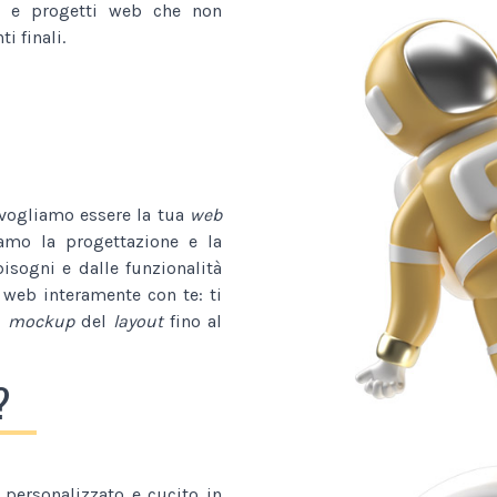
e progetti web che non
i finali.
 vogliamo essere la tua
web
iamo la progettazione e la
bisogni e dalle funzionalità
 web interamente con te: ti
l
mockup
del
layout
fino al
?
personalizzato e cucito in