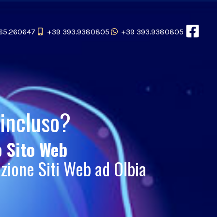
65.260647
+39 393.9380805
+39 393.9380805
 incluso?
uo
Sito Web
zione Siti Web ad Olbia