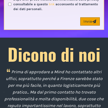
consultabile a questo
link
acconsento al trattamento
dei dati personali.
Invia
Dicono di noi
 è
Prima di approdare a Mind ho contattato altri
e,
uffici, soprattutto perché a Firenze sarebbe stato
d
o
per me più facile, in quanto logisticamente più
po
pratico... Ma dal primo contatto ho trovato
la
professionalità e molta disponibilità, due cose che
p
reputo importantissime nel lavoro, soprattutto
co