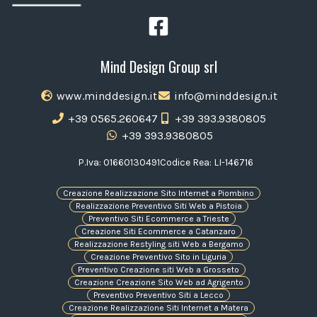
Mind Design Group srl
www.minddesign.it
info@minddesign.it
+39 0565.260647
+39 393.9380805
+39 393.9380805
P.Iva: 01660130491
Codice Rea: LI-146716
Creazione Realizzazione Sito Internet a Piombino
Realizzazione Preventivo Siti Web a Pistoia
Preventivo Siti Ecommerce a Trieste
Creazione Siti Ecommerce a Catanzaro
Realizzazione Restyling siti Web a Bergamo
Creazione Preventivo Sito in Liguria
Preventivo Creazione siti Web a Grosseto
Creazione Creazione Sito Web ad Agrigento
Preventivo Preventivo Siti a Lecco
Creazione Realizzazione Siti Internet a Matera