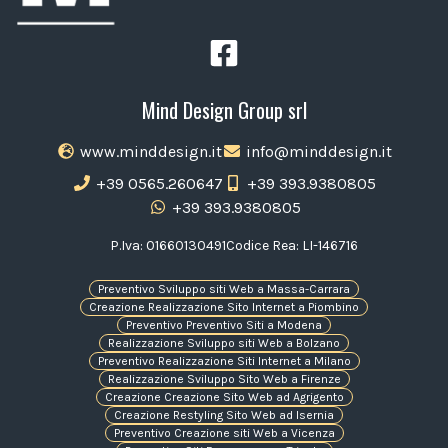
Mind Design Group srl
www.minddesign.it
info@minddesign.it
+39 0565.260647
+39 393.9380805
+39 393.9380805
P.Iva: 01660130491
Codice Rea: LI-146716
Preventivo Sviluppo siti Web a Massa-Carrara
Creazione Realizzazione Sito Internet a Piombino
Preventivo Preventivo Siti a Modena
Realizzazione Sviluppo siti Web a Bolzano
Preventivo Realizzazione Siti Internet a Milano
Realizzazione Sviluppo Sito Web a Firenze
Creazione Creazione Sito Web ad Agrigento
Creazione Restyling Sito Web ad Isernia
Preventivo Creazione siti Web a Vicenza