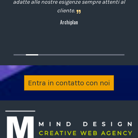
esigenze sempre attenti al
personaliz
liente.
Coop Alle
Archiplan
Entra in contatto con noi