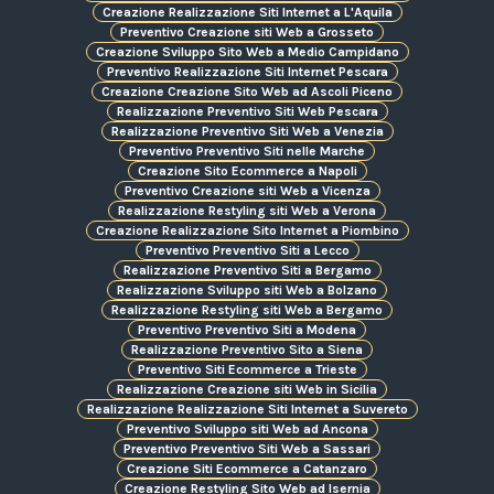
Creazione Realizzazione Siti Internet a L'Aquila
Preventivo Creazione siti Web a Grosseto
Creazione Sviluppo Sito Web a Medio Campidano
Preventivo Realizzazione Siti Internet Pescara
Creazione Creazione Sito Web ad Ascoli Piceno
Realizzazione Preventivo Siti Web Pescara
Realizzazione Preventivo Siti Web a Venezia
Preventivo Preventivo Siti nelle Marche
Creazione Sito Ecommerce a Napoli
Preventivo Creazione siti Web a Vicenza
Realizzazione Restyling siti Web a Verona
Creazione Realizzazione Sito Internet a Piombino
Preventivo Preventivo Siti a Lecco
Realizzazione Preventivo Siti a Bergamo
Realizzazione Sviluppo siti Web a Bolzano
Realizzazione Restyling siti Web a Bergamo
Preventivo Preventivo Siti a Modena
Realizzazione Preventivo Sito a Siena
Preventivo Siti Ecommerce a Trieste
Realizzazione Creazione siti Web in Sicilia
Realizzazione Realizzazione Siti Internet a Suvereto
Preventivo Sviluppo siti Web ad Ancona
Preventivo Preventivo Siti Web a Sassari
Creazione Siti Ecommerce a Catanzaro
Creazione Restyling Sito Web ad Isernia