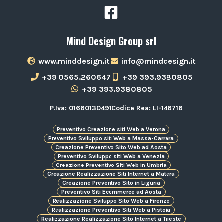
Mind Design Group srl
www.minddesign.it
info@minddesign.it
+39 0565.260647
+39 393.9380805
+39 393.9380805
P.Iva: 01660130491
Codice Rea: LI-146716
Preventivo Creazione siti Web a Verona
Preventivo Sviluppo siti Web a Massa-Carrara
Creazione Preventivo Sito Web ad Aosta
Preventivo Sviluppo siti Web a Venezia
Creazione Preventivo Siti Web in Umbria
Creazione Realizzazione Siti Internet a Matera
Creazione Preventivo Sito in Liguria
Preventivo Siti Ecommerce ad Aosta
Realizzazione Sviluppo Sito Web a Firenze
Realizzazione Preventivo Siti Web a Pistoia
Realizzazione Realizzazione Sito Internet a Trieste