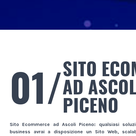
SITO EC
01/
AD ASCOL
PICENO
Sito Ecommerce
ad Ascoli Piceno
: qualsiasi soluz
business avrai a disposizione un
Sito Web
, scala