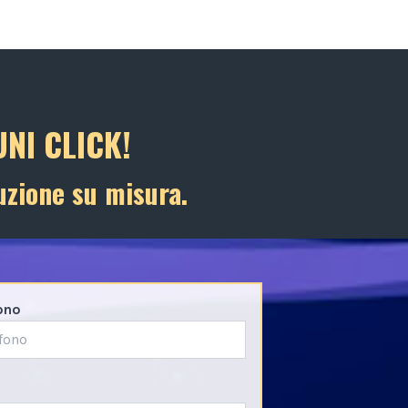
NI CLICK!
uzione su misura.
ono