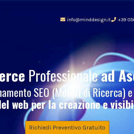
info@minddesign.it
+39 05
erce
Professionale
ad As
ionamento SEO (Motori di Ricerca) 
del web per la creazione e visib
Richiedi Preventivo Gratuito