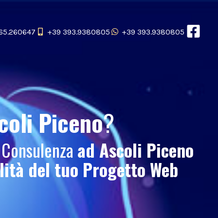
65.260647
+39 393.9380805
+39 393.9380805
coli Piceno
?
e Consulenza
ad Ascoli Piceno
ilità del tuo
Progetto Web