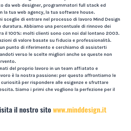
 da web designer, programmatori full stack ed
n la tua web agency, la tua software house.
i sceglie di entrare nel processo di lavoro Mind Design
ne duratura. Abbiamo una percentuale di rinnovo dei
ra il
100%
: molti clienti sono con noi dal lontano 2003.
zioni di valore basate su
fiducia e professionalità
.
un punto di riferimento e cerchiamo di assisterti
andoti verso le scelte migliori anche se queste non
ervento.
nati
del proprio lavoro in un team affiatato e
avoro è la nostra passione: per questo affrontiamo le
curiosità per rispondere alle esigenze e sfruttare
escita.
Siamo i primi che vogliono la perfezione per il
isita il nostro sito
www.minddesign.it