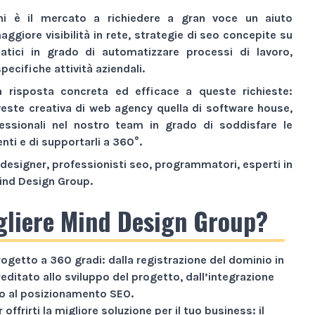
ni è il mercato a richiedere a gran voce un aiuto
aggiore visibilità
in rete,
strategie di seo
concepite su
atici
in grado di automatizzare processi di lavoro,
pecifiche attività aziendali.
a risposta concreta ed efficace a queste richieste:
veste creativa di
web agency
quella di
software house
,
essionali nel nostro team in grado di soddisfare le
enti e di supportarli a 360°.
designer, professionisti seo, programmatori, esperti in
ind Design Group
.
gliere Mind Design Group?
rogetto a
360 gradi
: dalla registrazione del dominio in
reditato allo sviluppo del progetto, dall’integrazione
ino al posizionamento SEO.
 offrirti la migliore soluzione per il tuo business: il