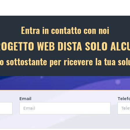
Entra in contatto con noi
ROGETTO WEB DISTA SOLO ALCU
o sottostante per ricevere la tua sol
Email
Telef