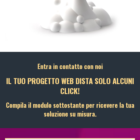
Entra in contatto con noi
IL TUO PROGETTO WEB DISTA SOLO ALCUNI
CLICK!
Compila il modulo sottostante per ricevere la tua
soluzione su misura.