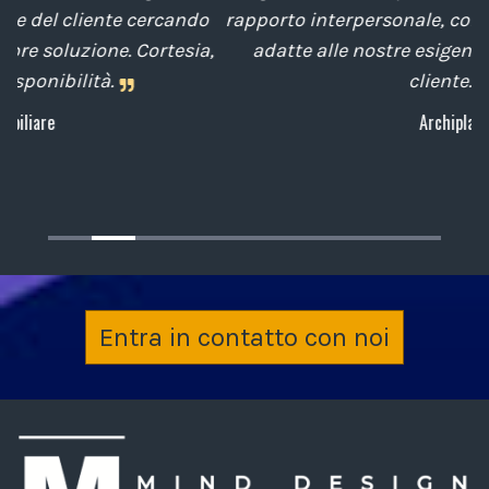
o
rapporto interpersonale, con competenze tecniche
e
,
adatte alle nostre esigenze sempre attenti al
cliente.
Archiplan
Entra in contatto con noi