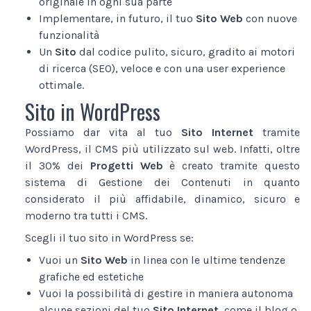
originale in ogni sua parte
Implementare, in futuro, il tuo
Sito Web
con nuove
funzionalità
Un
Sito
dal codice pulito, sicuro, gradito ai motori
di ricerca (SEO), veloce e con una user experience
ottimale.
Sito in WordPress
Possiamo dar vita al tuo
Sito Internet
tramite
WordPress, il CMS più utilizzato sul web. Infatti, oltre
il 30% dei
Progetti Web
è creato tramite questo
sistema di Gestione dei Contenuti in quanto
considerato il più affidabile, dinamico, sicuro e
moderno tra tutti i CMS.
Scegli il tuo sito in WordPress se:
Vuoi un
Sito Web
in linea con le ultime tendenze
grafiche ed estetiche
Vuoi la possibilità di gestire in maniera autonoma
alcune sezioni del tuo
Sito Internet
, come il blog o