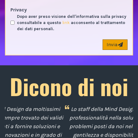
Privacy
Dopo aver preso visione dell'informativa sulla privacy
consultabile a questo
link
acconsento al trattamento
dei dati personali.
Invia
Dicono di noi
i
Lo staff della Mind Design ci ha mostrato la sua
di
professionalità nella soluzione tempestiva dei
u
e
problemi posti da noi nel corso degli anni, con
di
gentilezza e disponibilità nella gestione del
t