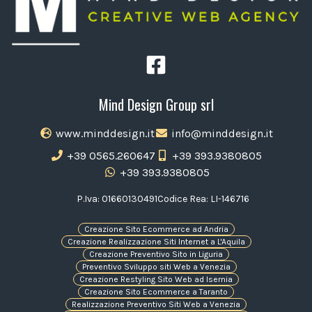
Mind Design Group srl
www.minddesign.it
info@minddesign.it
+39 0565.260647
+39 393.9380805
+39 393.9380805
P.Iva: 01660130491
Codice Rea: LI-146716
Creazione Sito Ecommerce ad Andria
Creazione Realizzazione Siti Internet a L'Aquila
Creazione Preventivo Sito in Liguria
Preventivo Sviluppo siti Web a Venezia
Creazione Restyling Sito Web ad Isernia
Creazione Sito Ecommerce a Taranto
Realizzazione Preventivo Siti Web a Venezia