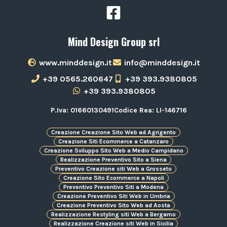
Mind Design Group srl
www.minddesign.it
info@minddesign.it
+39 0565.260647
+39 393.9380805
+39 393.9380805
P.Iva: 01660130491
Codice Rea: LI-146716
Creazione Creazione Sito Web ad Agrigento
Creazione Siti Ecommerce a Catanzaro
Creazione Sviluppo Sito Web a Medio Campidano
Realizzazione Preventivo Sito a Siena
Preventivo Creazione siti Web a Grosseto
Creazione Sito Ecommerce a Napoli
Preventivo Preventivo Siti a Modena
Creazione Preventivo Siti Web in Umbria
Creazione Preventivo Sito Web ad Aosta
Realizzazione Restyling siti Web a Bergamo
Realizzazione Creazione siti Web in Sicilia