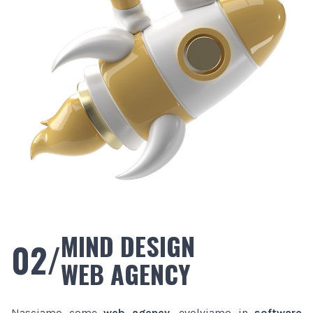
MIND DESIGN
02/
WEB AGENCY
Nasciamo come
web agency
, evolviamo in
software