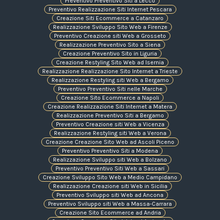
Preventivo Preventivo Siti a Lecco
Preventivo Realizzazione Siti Internet Pescara
Creazione Siti Ecommerce a Catanzaro
Realizzazione Sviluppo Sito Web a Firenze
Preventivo Creazione siti Web a Grosseto
Realizzazione Preventivo Sito a Siena
Creazione Preventivo Sito in Liguria
Creazione Restyling Sito Web ad Isernia
Realizzazione Realizzazione Sito Internet a Trieste
Realizzazione Restyling siti Web a Bergamo
Preventivo Preventivo Siti nelle Marche
Creazione Sito Ecommerce a Napoli
Creazione Realizzazione Siti Internet a Matera
Realizzazione Preventivo Siti a Bergamo
Preventivo Creazione siti Web a Vicenza
Realizzazione Restyling siti Web a Verona
Creazione Creazione Sito Web ad Ascoli Piceno
Preventivo Preventivo Siti a Modena
Realizzazione Sviluppo siti Web a Bolzano
Preventivo Preventivo Siti Web a Sassari
Creazione Sviluppo Sito Web a Medio Campidano
Realizzazione Creazione siti Web in Sicilia
Preventivo Sviluppo siti Web ad Ancona
Preventivo Sviluppo siti Web a Massa-Carrara
Creazione Sito Ecommerce ad Andria