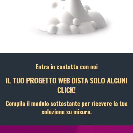
Entra in contatto con noi
IL TUO PROGETTO WEB DISTA SOLO ALCUNI
CLICK!
Compila il modulo sottostante per ricevere la tua
soluzione su misura.