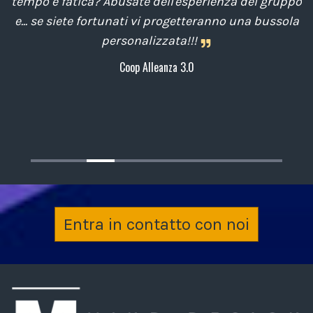
tempo e fatica? Abusate dell'esperienza del gruppo
he
e... se siete fortunati vi progetteranno una bussola
p
personalizzata!!!
Coop Alleanza 3.0
c
Entra in contatto con noi