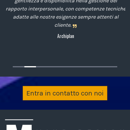
di
gentilezza e disponibilità nella gestione del
t
o
rapporto interpersonale, con competenze tecniche
e
,
adatte alle nostre esigenze sempre attenti al
cliente.
Archiplan
Entra in contatto con noi