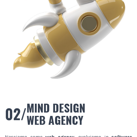
MIND DESIGN
02/
WEB AGENCY
Nasciamo come
web agency
, evolviamo in
software