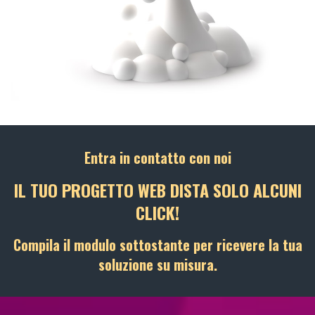
Entra in contatto con noi
IL TUO PROGETTO WEB DISTA SOLO ALCUNI
CLICK!
Compila il modulo sottostante per ricevere la tua
soluzione su misura.