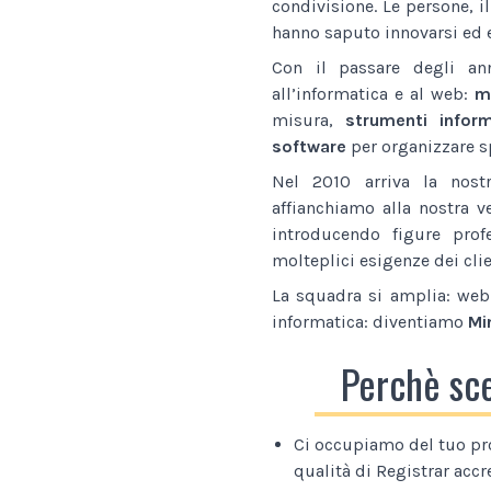
condivisione. Le persone, i
hanno saputo innovarsi ed e
Con il passare degli an
all’informatica e al web:
ma
misura,
strumenti inform
software
per organizzare sp
Nel 2010 arriva la nostr
affianchiamo alla nostra v
introducendo figure prof
molteplici esigenze dei clie
La squadra si amplia: web 
informatica: diventiamo
Mi
Perchè sc
Ci occupiamo del tuo pr
qualità di Registrar accr