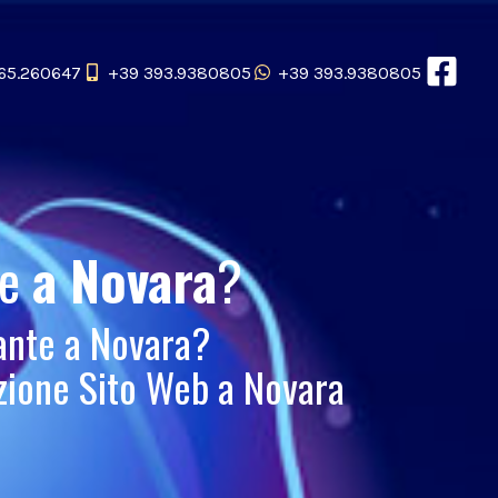
65.260647
+39 393.9380805
+39 393.9380805
le
a Novara
?
ante a Novara?
zione Sito Web a Novara