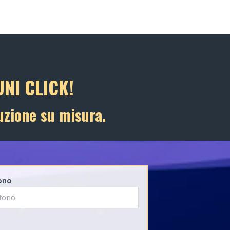
NI CLICK!
uzione su misura.
ono