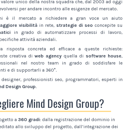
l valore unico della nostra squadra che, dal 2003 ad oggi
volversi per andare incontro alle esigenze del mercato.
ni è il mercato a richiedere a gran voce un aiuto
ggiore visibilità
in rete,
strategie di seo
concepite su
atici
in grado di automatizzare processi di lavoro,
ecifiche attività aziendali.
a risposta concreta ed efficace a queste richieste:
este creativa di
web agency
quella di
software house
,
essionali nel nostro team in grado di soddisfare le
nti e di supportarli a 360°.
designer, professionisti seo, programmatori, esperti in
nd Design Group
.
egliere Mind Design Group?
ogetto a
360 gradi
: dalla registrazione del dominio in
editato allo sviluppo del progetto, dall’integrazione dei