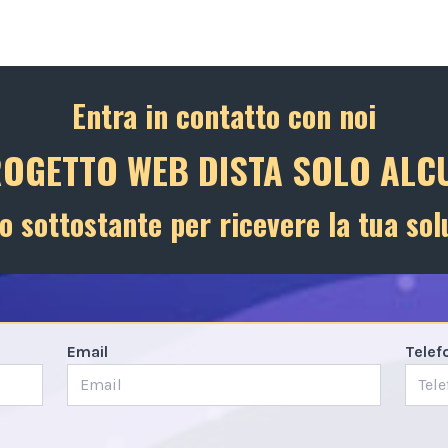
Entra in contatto con noi
ROGETTO WEB DISTA SOLO ALCU
o sottostante per ricevere la tua sol
Email
Telef