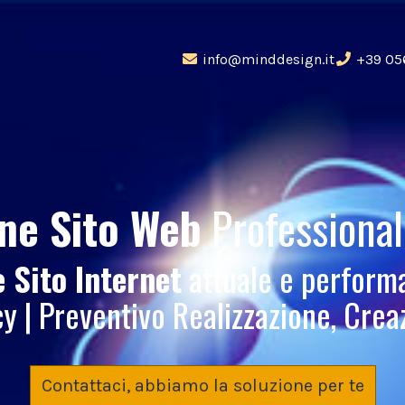
info@minddesign.it
+39 05
one Sito Web
Professiona
 Sito Internet
attuale e perform
 | Preventivo Realizzazione, Crea
Contattaci, abbiamo la soluzione per te