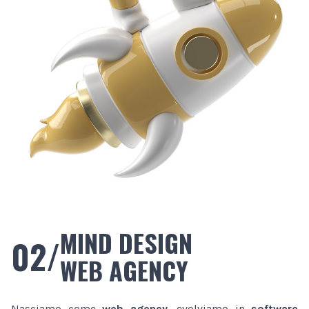
MIND DESIGN
02/
WEB AGENCY
Nasciamo come
web agency
, evolviamo in
software