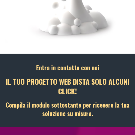
Entra in contatto con noi
IL TUO PROGETTO WEB DISTA SOLO ALCUNI
CLICK!
Compila il modulo sottostante per ricevere la tua
soluzione su misura.