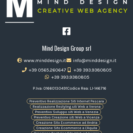
Mind Design Group srl
www.minddesign.it
info@minddesign.it
+39 0565.260647
+39 393.9380805
+39 393.9380805
P.Iva: 01660130491
Codice Rea: LI-146716
Preventivo Realizzazione Siti Internet Pescara
Realizzazione Restyling siti Web a Verona
Preventivo Sviluppo siti Web a Venezia
Preventivo Creazione siti Web a Vicenza
Creazione Sito Ecommerce ad Andria
Creazione Sito Ecommerce a L'Aquila