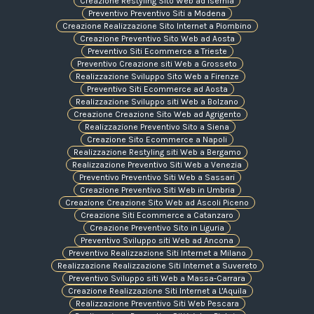
Creazione Restyling Sito Web ad Isernia
Preventivo Preventivo Siti a Modena
Creazione Realizzazione Sito Internet a Piombino
Creazione Preventivo Sito Web ad Aosta
Preventivo Siti Ecommerce a Trieste
Preventivo Creazione siti Web a Grosseto
Realizzazione Sviluppo Sito Web a Firenze
Preventivo Siti Ecommerce ad Aosta
Realizzazione Sviluppo siti Web a Bolzano
Creazione Creazione Sito Web ad Agrigento
Realizzazione Preventivo Sito a Siena
Creazione Sito Ecommerce a Napoli
Realizzazione Restyling siti Web a Bergamo
Realizzazione Preventivo Siti Web a Venezia
Preventivo Preventivo Siti Web a Sassari
Creazione Preventivo Siti Web in Umbria
Creazione Creazione Sito Web ad Ascoli Piceno
Creazione Siti Ecommerce a Catanzaro
Creazione Preventivo Sito in Liguria
Preventivo Sviluppo siti Web ad Ancona
Preventivo Realizzazione Siti Internet a Milano
Realizzazione Realizzazione Siti Internet a Suvereto
Preventivo Sviluppo siti Web a Massa-Carrara
Creazione Realizzazione Siti Internet a L'Aquila
Realizzazione Preventivo Siti Web Pescara