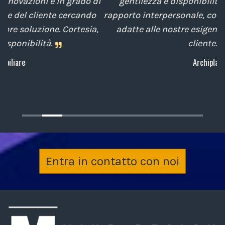
di
gentilezza e disponibilità nella gestione del
t
o
rapporto interpersonale, con competenze tecniche
e
,
adatte alle nostre esigenze sempre attenti al
cliente.
Archiplan
Entra in contatto con noi