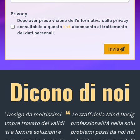
Privacy
Dopo aver preso visione dell'informativa sulla privacy
consultabile a questo
link
acconsento al trattamento
dei dati personali.
Invia
Dicono di noi
i
Lo staff della Mind Design ci ha mostrato la sua
di
professionalità nella soluzione tempestiva dei
u
e
problemi posti da noi nel corso degli anni, con