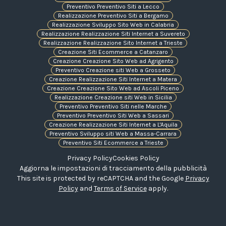
Preventivo Preventivo Siti a Lecco
Realizzazione Preventivo Siti a Bergamo
Realizzazione Sviluppo Sito Web in Calabria
Realizzazione Realizzazione Siti Internet a Suvereto
Realizzazione Realizzazione Sito Internet a Trieste
Creazione Siti Ecommerce a Catanzaro
Creazione Creazione Sito Web ad Agrigento
Preventivo Creazione siti Web a Grosseto
Creazione Realizzazione Siti Internet a Matera
Creazione Creazione Sito Web ad Ascoli Piceno
Realizzazione Creazione siti Web in Sicilia
Preventivo Preventivo Siti nelle Marche
Preventivo Preventivo Siti Web a Sassari
Creazione Realizzazione Siti Internet a L'Aquila
Preventivo Sviluppo siti Web a Massa-Carrara
Preventivo Siti Ecommerce a Trieste
Privacy Policy
Cookies Policy
Aggiorna le impostazioni di tracciamento della pubblicità
This site is protected by reCAPTCHA and the Google
Privacy
Policy
and
Terms of Service
apply.