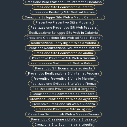
Creazione Realizzazione Sito Internet a Piombino
Creazione Sito Ecommerce a Taranto
Creazione Restyling Sito Web ad Isernia
Creazione Sviluppo Sito Web a Medio Campidano
Preventivo Preventivo Siti a Modena
Realizzazione Preventivo Siti Web Pescara
Realizzazione Sviluppo Sito Web in Calabria
Creazione Creazione Sito Web ad Ascoli Piceno
Realizzazione Restyling siti Web a Verona
Creazione Realizzazione Siti Internet a Matera
Creazione Sito Ecommerce ad Andria
Preventivo Preventivo Siti Web a Sassari
Realizzazione Sviluppo siti Web a Bolzano
Preventivo Siti Ecommerce ad Aosta
Preventivo Realizzazione Siti Internet Pescara
Preventivo Preventivo Siti nelle Marche
Realizzazione Sviluppo Sito Web a Firenze
Realizzazione Preventivo Siti a Bergamo
Creazione Siti Ecommerce a Catanzaro
Creazione Creazione Sito Web ad Agrigento
Preventivo Creazione siti Web a Vicenza
Creazione Preventivo Sito in Liguria
Preventivo Sviluppo siti Web a Massa-Carrara
Preventivo Creazione siti Web a Grosseto
Creazione Sito Ecommerce a L'Aquila