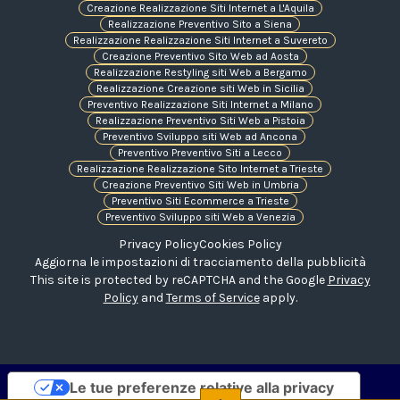
Creazione Realizzazione Siti Internet a L'Aquila
Realizzazione Preventivo Sito a Siena
Realizzazione Realizzazione Siti Internet a Suvereto
Creazione Preventivo Sito Web ad Aosta
Realizzazione Restyling siti Web a Bergamo
Realizzazione Creazione siti Web in Sicilia
Preventivo Realizzazione Siti Internet a Milano
Realizzazione Preventivo Siti Web a Pistoia
Preventivo Sviluppo siti Web ad Ancona
Preventivo Preventivo Siti a Lecco
Realizzazione Realizzazione Sito Internet a Trieste
Creazione Preventivo Siti Web in Umbria
Preventivo Siti Ecommerce a Trieste
Preventivo Sviluppo siti Web a Venezia
Privacy Policy
Cookies Policy
Aggiorna le impostazioni di tracciamento della pubblicità
This site is protected by reCAPTCHA and the Google
Privacy
Policy
and
Terms of Service
apply.
Le tue preferenze relative alla privacy