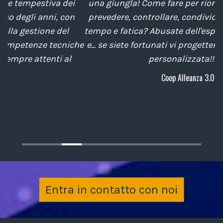
una giungla! Come fare per riordinare, archiviare,
u
prevedere, controllare, condividere risparmiando
tempo e fatica? Abusate dell'esperienza del gruppo
he
e... se siete fortunati vi progetteranno una bussola
p
personalizzata!!!
Coop Alleanza 3.0
c
Entra in contatto con noi