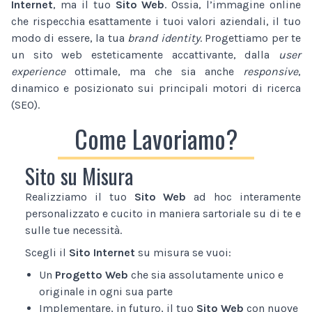
Internet
, ma il tuo
Sito Web
. Ossia, l’immagine online
che rispecchia esattamente i tuoi valori aziendali, il tuo
modo di essere, la tua
brand identity
. Progettiamo per te
un sito web esteticamente accattivante, dalla
user
experience
ottimale, ma che sia anche
responsive
,
dinamico e posizionato sui principali motori di ricerca
(SEO).
Come Lavoriamo?
Sito su Misura
Realizziamo il tuo
Sito Web
ad hoc interamente
personalizzato e cucito in maniera sartoriale su di te e
sulle tue necessità.
Scegli il
Sito Internet
su misura se vuoi:
Un
Progetto Web
che sia assolutamente unico e
originale in ogni sua parte
Implementare, in futuro, il tuo
Sito Web
con nuove