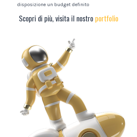
disposizione un budget definito
Scopri di più, visita il nostro
portfolio