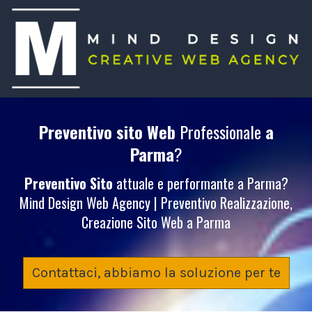
Preventivo sito Web
Professionale
a
Parma
?
Preventivo Sito
attuale e performante a Parma?
Mind Design Web Agency | Preventivo Realizzazione,
Creazione Sito Web a Parma
Contattaci, abbiamo la soluzione per te