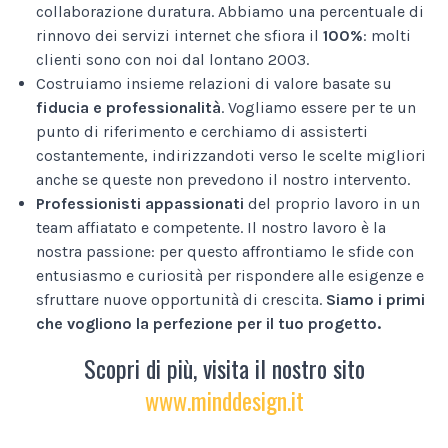
collaborazione duratura. Abbiamo una percentuale di
rinnovo dei servizi internet che sfiora il
100%
: molti
clienti sono con noi dal lontano 2003.
Costruiamo insieme relazioni di valore basate su
fiducia e professionalità
. Vogliamo essere per te un
punto di riferimento e cerchiamo di assisterti
costantemente, indirizzandoti verso le scelte migliori
anche se queste non prevedono il nostro intervento.
Professionisti appassionati
del proprio lavoro in un
team affiatato e competente. Il nostro lavoro è la
nostra passione: per questo affrontiamo le sfide con
entusiasmo e curiosità per rispondere alle esigenze e
sfruttare nuove opportunità di crescita.
Siamo i primi
che vogliono la perfezione per il tuo progetto.
Scopri di più, visita il nostro sito
www.minddesign.it