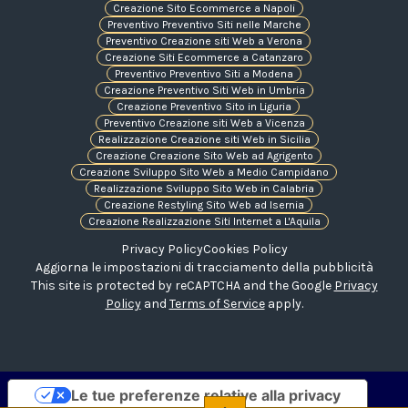
Creazione Sito Ecommerce a Napoli
Preventivo Preventivo Siti nelle Marche
Preventivo Creazione siti Web a Verona
Creazione Siti Ecommerce a Catanzaro
Preventivo Preventivo Siti a Modena
Creazione Preventivo Siti Web in Umbria
Creazione Preventivo Sito in Liguria
Preventivo Creazione siti Web a Vicenza
Realizzazione Creazione siti Web in Sicilia
Creazione Creazione Sito Web ad Agrigento
Creazione Sviluppo Sito Web a Medio Campidano
Realizzazione Sviluppo Sito Web in Calabria
Creazione Restyling Sito Web ad Isernia
Creazione Realizzazione Siti Internet a L'Aquila
Privacy Policy
Cookies Policy
Aggiorna le impostazioni di tracciamento della pubblicità
This site is protected by reCAPTCHA and the Google
Privacy
Policy
and
Terms of Service
apply.
Le tue preferenze relative alla privacy