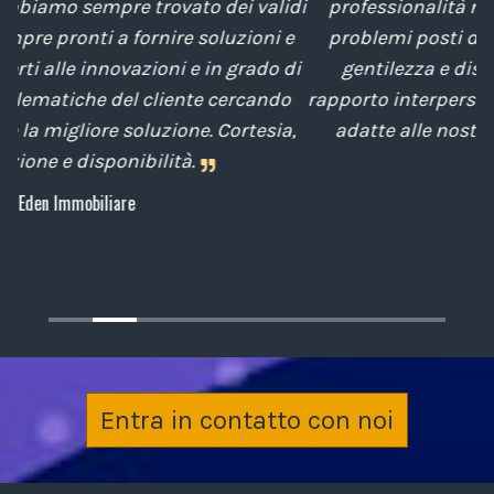
idi
professionalità nella soluzione tempestiva dei
e
problemi posti da noi nel corso degli anni, con
di
gentilezza e disponibilità nella gestione del
t
o
rapporto interpersonale, con competenze tecniche
e
a,
adatte alle nostre esigenze sempre attenti al
cliente.
Archiplan
Entra in contatto con noi