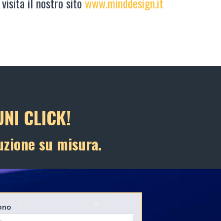
 visita il nostro sito
www.minddesign.it
NI CLICK!
uzione su misura.
ono