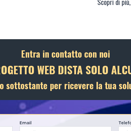
Scopri di più,
Entra in contatto con noi
ROGETTO WEB DISTA SOLO ALCU
o sottostante per ricevere la tua sol
Email
Telef