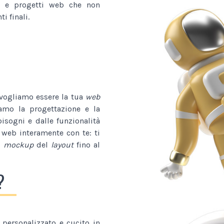
e progetti web che non
i finali.
 vogliamo essere la tua
web
iamo la progettazione e la
bisogni e dalle funzionalità
 web interamente con te: ti
l
mockup
del
layout
fino al
?
personalizzato e cucito in