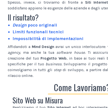
Spesso, invece, ci troviamo di fronte a
Siti Internet
soddisfano appieno le esigenze delle aziende e degli utent
Il risultato?
Design
poco originali
Limiti funzionali tecnici
Impossibilità di implementazioni
Affidandoti a
Mind Design
avrai un unico interlocutore:
agency
, ma anche la tua
software house
. Ti assicur
creazione del tuo
Progetto Web
, in base ai tuoi reali 
specifiche per il tuo
business
. Sviluppiamo il progetto
coinvolgiamo in tutti gli
step
di sviluppo, a partire da
rilascio online.
Come Lavoriamo
Sito Web su Misura
Realizziamo il tuo
Sito Internet
ad hoc interamente 