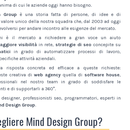
anima di cui le aziende oggi hanno bisogno.
n Group
è una storia fatta di persone, di idee e di
l valore unico della nostra squadra che, dal 2003 ad oggi
volversi per andare incontro alle esigenze del mercato.
ni è il mercato a richiedere a gran voce un aiuto
ggiore visibilità
in rete,
strategie di seo
concepite su
atici
in grado di automatizzare processi di lavoro,
ecifiche attività aziendali.
a risposta concreta ed efficace a queste richieste:
este creativa di
web agency
quella di
software house
,
essionali nel nostro team in grado di soddisfare le
nti e di supportarli a 360°.
designer, professionisti seo, programmatori, esperti in
nd Design Group
.
egliere Mind Design Group?