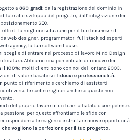
ogetto a
360 gradi
: dalla registrazione del dominio in
editato allo sviluppo del progetto, dall’integrazione dei
al posizionamento SEO.
 offrirti la migliore soluzione per il tuo business: il
da web designer, programmatori full stack ed esperti
web agency, la tua software house.
i sceglie di entrare nel processo di lavoro Mind Design
e duratura. Abbiamo una percentuale di rinnovo dei
a il
100%
: molti clienti sono con noi dal lontano 2003.
ioni di valore basate su
fiducia e professionalità
.
n punto di riferimento e cerchiamo di assisterti
ndoti verso le scelte migliori anche se queste non
vento.
nati
del proprio lavoro in un team affiatato e competente.
tra passione: per questo affrontiamo le sfide con
er rispondere alle esigenze e sfruttare nuove opportunità
 che vogliono la perfezione per il tuo progetto.