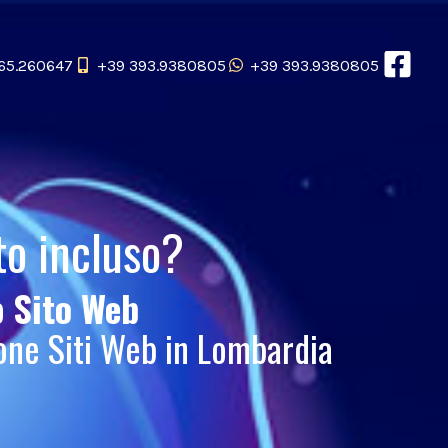
65.260647
+39 393.9380805
+39 393.9380805
to incluso?
uo
Sito Web
one Siti Web in Lombardia