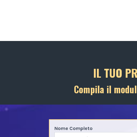
IL TUO P
Compila il modul
Nome Completo