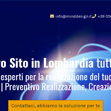
info@minddesign.it
+39 05
o Sito
in Lombardia
tut
 esperti per la realizzazione del t
 Preventivo Realizzazione, Creazi
Contattaci, abbiamo la soluzione per te