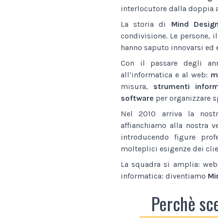
interlocutore dalla doppia 
La storia di
Mind Desig
condivisione. Le persone, i
hanno saputo innovarsi ed e
Con il passare degli an
all’informatica e al web:
ma
misura,
strumenti inform
software
per organizzare sp
Nel 2010 arriva la nostr
affianchiamo alla nostra v
introducendo figure prof
molteplici esigenze dei clie
La squadra si amplia: web 
informatica: diventiamo
Mi
Perchè sc