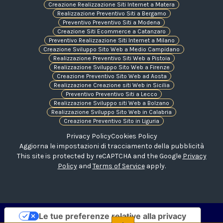
Creazione Realizzazione Siti Internet a Matera
Realizzazione Preventivo Siti a Bergamo
Preventivo Preventivo Siti a Modena
Creazione Siti Ecommerce a Catanzaro
Preventivo Realizzazione Siti Internet a Milano
Creazione Sviluppo Sito Web a Medio Campidano
Realizzazione Preventivo Siti Web a Pistoia
Realizzazione Sviluppo Sito Web a Firenze
Creazione Preventivo Sito Web ad Aosta
Realizzazione Creazione siti Web in Sicilia
Preventivo Preventivo Siti a Lecco
Realizzazione Sviluppo siti Web a Bolzano
Realizzazione Sviluppo Sito Web in Calabria
Creazione Preventivo Sito in Liguria
Privacy Policy
Cookies Policy
Aggiorna le impostazioni di tracciamento della pubblicità
This site is protected by reCAPTCHA and the Google
Privacy
Policy
and
Terms of Service
apply.
Le tue preferenze relative alla privacy