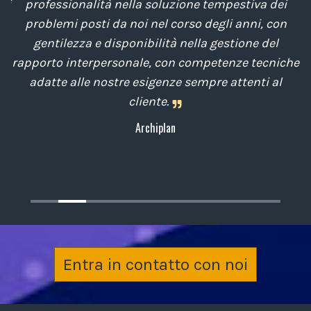
di
professionalità nella soluzione tempestiva dei
u
e
problemi posti da noi nel corso degli anni, con
di
gentilezza e disponibilità nella gestione del
t
o
rapporto interpersonale, con competenze tecniche
e
,
adatte alle nostre esigenze sempre attenti al
cliente.
Archiplan
Entra in contatto con noi