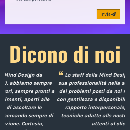
Invia
Dicono di noi
Lo staff della Mind Design ci ha mostrato la
e
sua professionalità nella soluzione tempestiva
 a
dei problemi posti da noi nel corso degli anni,
con gentilezza e disponibilità nella gestione del
rapporto interpersonale, con competenze
d
i
tecniche adatte alle nostre esigenze sempre
attenti al cliente.