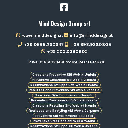
Mind Design Group srl
www.minddesign.it
info@minddesign.it
+39 0565.260647
+39 393.9380805
+39 393.9380805
P.Iva: 01660130491
Codice Rea: LI-146716
Creazione Preventivo Siti Web in Umbria
Preventivo Creazione siti Web a Vicenza
Realizzazione Sviluppo Sito Web a Firenze
Realizzazione Preventivo Siti Web a Venezia
Creazione Sito Ecommerce a Taranto
Preventivo Creazione siti Web a Grosseto
Creazione Restyling Sito Web ad Isernia
Realizzazione Restyling siti Web a Bergamo
Preventivo Siti Ecommerce ad Aosta
Preventivo Creazione siti Web a Verona
Realizzazione Sviluppo siti Web a Bolzano