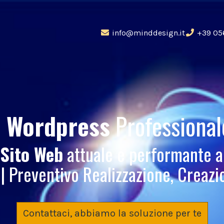
info@minddesign.it
+39 05
o Wordpress
Professiona
 Sito Web
attuale e performante 
 Preventivo Realizzazione, Creaz
Contattaci, abbiamo la soluzione per te