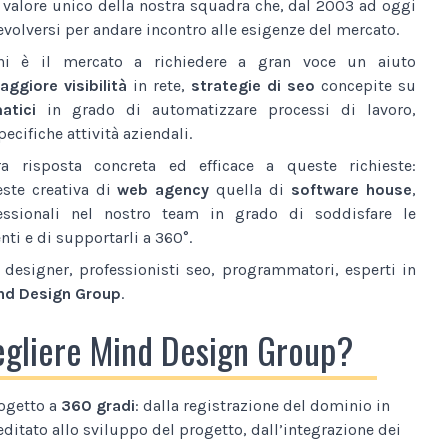
l valore unico della nostra squadra che, dal 2003 ad oggi
volversi per andare incontro alle esigenze del mercato.
ni è il mercato a richiedere a gran voce un aiuto
ggiore visibilità
in rete,
strategie di seo
concepite su
atici
in grado di automatizzare processi di lavoro,
ecifiche attività aziendali.
a risposta concreta ed efficace a queste richieste:
este creativa di
web agency
quella di
software house
,
essionali nel nostro team in grado di soddisfare le
nti e di supportarli a 360°.
designer, professionisti seo, programmatori, esperti in
nd Design Group
.
egliere Mind Design Group?
ogetto a
360 gradi
: dalla registrazione del dominio in
editato allo sviluppo del progetto, dall’integrazione dei