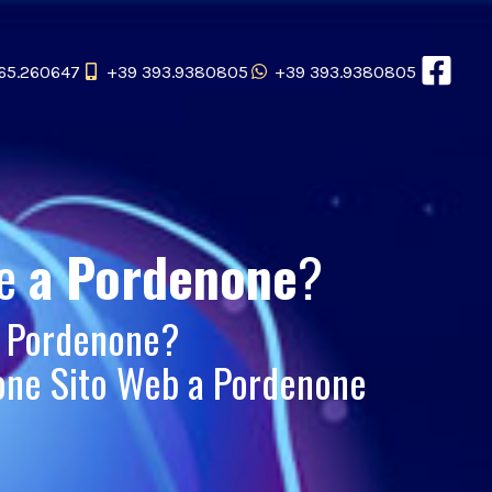
65.260647
+39 393.9380805
+39 393.9380805
le
a Pordenone
?
a Pordenone?
ione Sito Web a Pordenone