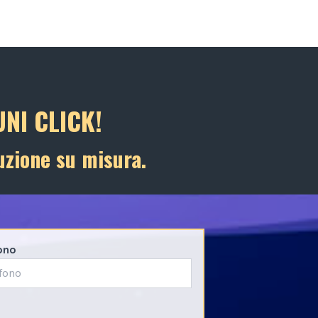
NI CLICK!
uzione su misura.
ono