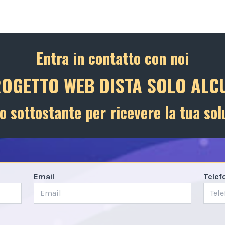
Entra in contatto con noi
ROGETTO WEB DISTA SOLO ALCU
o sottostante per ricevere la tua sol
Email
Telef