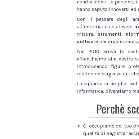
condivisione. Le persone, i
hanno saputo innovarsi ed e
Con il passare degli an
all’informatica e al web:
ma
misura,
strumenti inform
software
per organizzare sp
Nel 2010 arriva la nostr
affianchiamo alla nostra v
introducendo figure prof
molteplici esigenze dei clie
La squadra si amplia: web 
informatica: diventiamo
Mi
Perchè sc
Ci occupiamo del tuo pr
qualità di Registrar accr