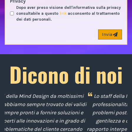
Privacy
Dopo aver preso visione dell'informativa sulla privacy
consultabile a questo
link
acconsento al trattamento
dei dati personali.
Invia
Dicono di noi
mi
Lo staff della Mind Design ci ha mostrato la sua
idi
professionalità nella soluzione tempestiva dei
e
problemi posti da noi nel corso degli anni, con
di
gentilezza e disponibilità nella gestione del
t
o
rapporto interpersonale, con competenze tecniche
e