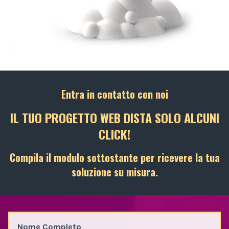
Entra in contatto con noi
IL TUO PROGETTO WEB DISTA SOLO ALCUNI
CLICK!
Compila il modulo sottostante per ricevere la tua
soluzione su misura.
Nome Completo