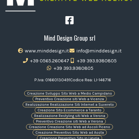
Mind Design Group srl
www.minddesign.it
info@minddesign.it
+39 0565.260647
+39 393.9380805
+39 393.9380805
P.Iva: 01660130491
Codice Rea: LI-146716
Creazione Sviluppo Sito Web a Medio Campidano
Preventivo Creazione siti Web a Vicenza
Realizzazione Realizzazione Siti Internet a Suvereto
Creazione Sito Ecommerce a Taranto
Realizzazione Restyling siti Web a Verona
Preventivo Creazione siti Web a Verona
Creazione Creazione Sito Web ad Ascoli Piceno
Creazione Preventivo Sito Web ad Aosta
Creazione Preventivo Sito in Liguria