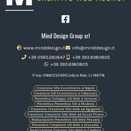
Mind Design Group srl
www.minddesign.it
info@minddesign.it
+39 0565.260647
+39 393.9380805
+39 393.9380805
P.Iva: 01660130491
Codice Rea: LI-146716
Creazione Sito Ecommerce a Napoli
Creazione Siti Ecommerce a Catanzaro
Preventivo Sviluppo siti Web a Venezia
Preventivo Preventivo Siti a Modena
Creazione Creazione Sito Web ad Agrigento
Creazione Creazione Sito Web ad Ascoli Piceno
Realizzazione Preventivo Siti Web Pescara
Preventivo Creazione siti Web a Grosseto
Realizzazione Sviluppo Sito Web in Calabria