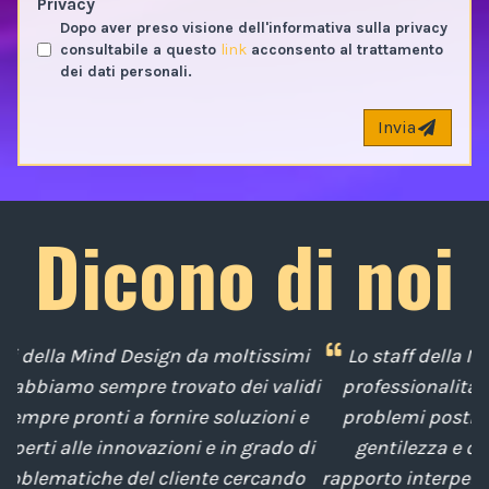
Privacy
Dopo aver preso visione dell'informativa sulla privacy
consultabile a questo
link
acconsento al trattamento
dei dati personali.
Invia
Dicono di noi
mi
Lo staff della Mind Design ci ha mostrato la sua
idi
professionalità nella soluzione tempestiva dei
 e
problemi posti da noi nel corso degli anni, con
di
gentilezza e disponibilità nella gestione del
t
o
rapporto interpersonale, con competenze tecniche