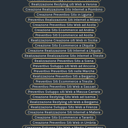
Realizzazione Restyling siti Web a Verona
Creazione Realizzazione Sito Internet a Piombino
Creazione Preventivo Sito in Liguria
Preventivo Realizzazione Siti Internet a Milano
Creazione Preventivo Sito Web ad Aosta
Creazione Sito Ecommerce ad Andria
Preventivo Siti Ecommerce ad Aosta
Realizzazione Creazione siti Web in Sicilia
Creazione Sito Ecommerce a L'Aquila
Creazione Realizzazione Siti Internet a L'Aquila
Realizzazione Realizzazione Sito Internet a Trieste
Realizzazione Preventivo Sito a Siena
Preventivo Sviluppo siti Web ad Ancona
Preventivo Preventivo Siti nelle Marche
Realizzazione Preventivo Siti a Bergamo
Preventivo Siti Ecommerce a Trieste
Preventivo Preventivo Siti Web a Sassari
Preventivo Sviluppo siti Web a Massa-Carrara
Creazione Restyling Sito Web ad Isernia
Realizzazione Restyling siti Web a Bergamo
Realizzazione Sviluppo Sito Web a Firenze
Creazione Realizzazione Siti Internet a Matera
Creazione Sito Ecommerce a Taranto
Creazione Preventivo Siti Web in Umbria
Creazione Sviluppo Sito Web a Medio Campidano