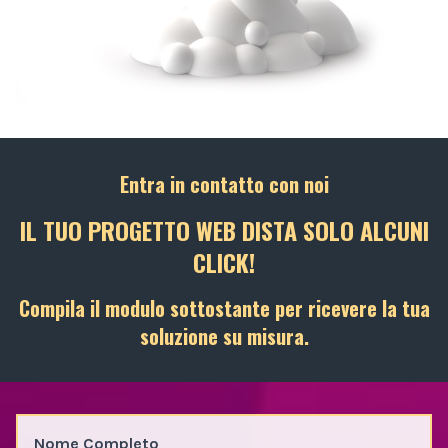
Entra in contatto con noi
IL TUO PROGETTO WEB DISTA SOLO ALCUNI
CLICK!
Compila il modulo sottostante per ricevere la tua
soluzione su misura.
Nome Completo