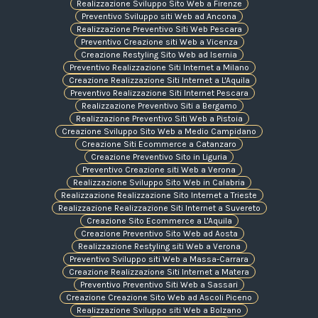
Realizzazione Sviluppo Sito Web a Firenze
Preventivo Sviluppo siti Web ad Ancona
Realizzazione Preventivo Siti Web Pescara
Preventivo Creazione siti Web a Vicenza
Creazione Restyling Sito Web ad Isernia
Preventivo Realizzazione Siti Internet a Milano
Creazione Realizzazione Siti Internet a L'Aquila
Preventivo Realizzazione Siti Internet Pescara
Realizzazione Preventivo Siti a Bergamo
Realizzazione Preventivo Siti Web a Pistoia
Creazione Sviluppo Sito Web a Medio Campidano
Creazione Siti Ecommerce a Catanzaro
Creazione Preventivo Sito in Liguria
Preventivo Creazione siti Web a Verona
Realizzazione Sviluppo Sito Web in Calabria
Realizzazione Realizzazione Sito Internet a Trieste
Realizzazione Realizzazione Siti Internet a Suvereto
Creazione Sito Ecommerce a L'Aquila
Creazione Preventivo Sito Web ad Aosta
Realizzazione Restyling siti Web a Verona
Preventivo Sviluppo siti Web a Massa-Carrara
Creazione Realizzazione Siti Internet a Matera
Preventivo Preventivo Siti Web a Sassari
Creazione Creazione Sito Web ad Ascoli Piceno
Realizzazione Sviluppo siti Web a Bolzano