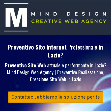
Preventivo Sito Internet
Professionale
in
Lazio
?
Preventivo Sito Web
attuale e performante in Lazio?
Mind Design Web Agency | Preventivo Realizzazione,
Creazione Sito Web in Lazio
Contattaci, abbiamo la soluzione per te