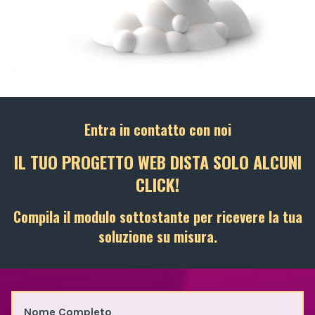
Entra in contatto con noi
IL TUO PROGETTO WEB DISTA SOLO ALCUNI
CLICK!
Compila il modulo sottostante per ricevere la tua
soluzione su misura.
Nome Completo