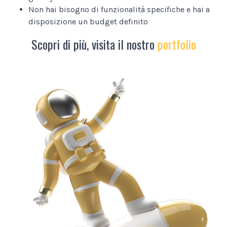
Non hai bisogno di funzionalità specifiche e hai a
disposizione un budget definito
Scopri di più, visita il nostro
portfolio