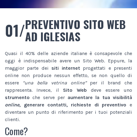
PREVENTIVO SITO WEB
01/
AD IGLESIAS
Quasi il 40% delle aziende italiane è consapevole che
oggi è indispensabile avere un Sito Web. Eppure, la
maggior parte dei
siti internet
progettati e presenti
online non produce nessun effetto, se non quello di
essere
“una bella vetrina online”
per il brand che
rappresenta. Invece, il
Sito Web
deve essere uno
strumento
che serve per
aumentare la tua visibilità
online
, generare contatti, richieste di preventivo
e
diventare un punto di riferimento per i tuoi potenziali
clienti.
Come?