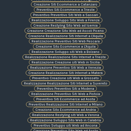
Creazione Siti Ecommerce a Catanzaro
Preventivo Siti Ecommerce a Trieste
Preventivo Preventivo Siti Web a Sassari
Realizzazione Sviluppo Sito Web a Firenze
Creazione Restyling Sito Web ad Isernia
Creazione Creazione Sito Web ad Ascoli Piceno
Creazione Realizzazione Siti Internet a L'Aquila
Realizzazione Preventivo Siti Web Pescara
Creazione Sito Ecommerce a L'Aquila
Realizzazione Sviluppo siti Web a Bolzano
Realizzazione Realizzazione Sito Internet a Trieste
Realizzazione Creazione siti Web in Sicilia
Realizzazione Preventivo Siti Web a Venezia
Creazione Realizzazione Siti Internet a Matera
Preventivo Creazione siti Web a Grosseto
Realizzazione Realizzazione Siti Internet a Suvereto
Preventivo Preventivo Siti a Modena
Realizzazione Preventivo Siti Web a Pistoia
Preventivo Siti Ecommerce ad Aosta
Preventivo Realizzazione Siti Internet a Milano
Creazione Sito Ecommerce ad Andria
Realizzazione Restyling siti Web a Verona
Realizzazione Sviluppo Sito Web in Calabria
Preventivo Sviluppo siti Web ad Ancona
Creazione Preventivo Sito Web ad Aosta