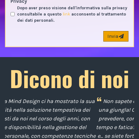
Privacy
Dopo aver preso visione dell'informativa sulla privacy
consultabile a questo
link
acconsento al trattamento
dei dati personali.
Invia
Dicono di noi
sua
Non sapete come venirne fuori?La vostra testa è
i
una giungla! Come fare per riordinare, archiviare,
n
prevedere, controllare, condividere risparmiando
tempo e fatica? Abusate dell'esperienza del gruppo
che
e... se siete fortunati vi progetteranno una bussola