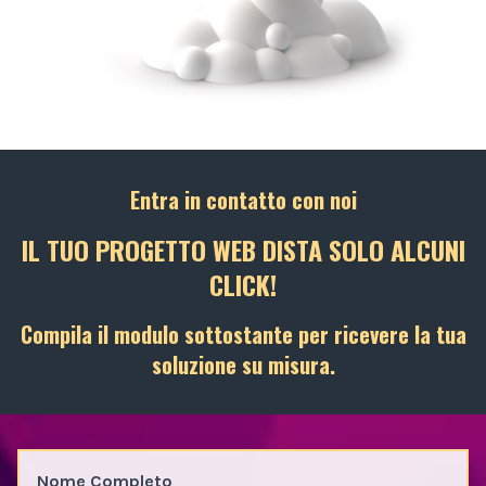
Entra in contatto con noi
IL TUO PROGETTO WEB DISTA SOLO ALCUNI
CLICK!
Compila il modulo sottostante per ricevere la tua
soluzione su misura.
Nome Completo