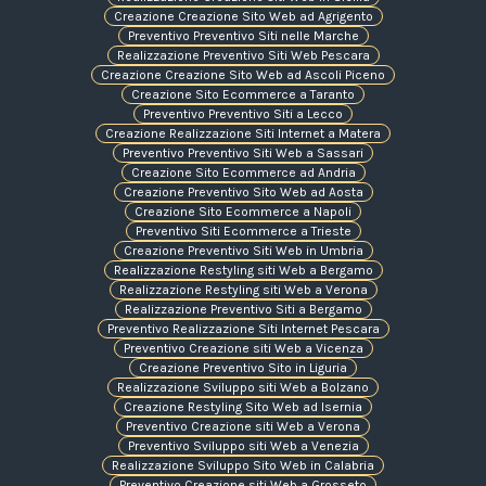
Creazione Creazione Sito Web ad Agrigento
Preventivo Preventivo Siti nelle Marche
Realizzazione Preventivo Siti Web Pescara
Creazione Creazione Sito Web ad Ascoli Piceno
Creazione Sito Ecommerce a Taranto
Preventivo Preventivo Siti a Lecco
Creazione Realizzazione Siti Internet a Matera
Preventivo Preventivo Siti Web a Sassari
Creazione Sito Ecommerce ad Andria
Creazione Preventivo Sito Web ad Aosta
Creazione Sito Ecommerce a Napoli
Preventivo Siti Ecommerce a Trieste
Creazione Preventivo Siti Web in Umbria
Realizzazione Restyling siti Web a Bergamo
Realizzazione Restyling siti Web a Verona
Realizzazione Preventivo Siti a Bergamo
Preventivo Realizzazione Siti Internet Pescara
Preventivo Creazione siti Web a Vicenza
Creazione Preventivo Sito in Liguria
Realizzazione Sviluppo siti Web a Bolzano
Creazione Restyling Sito Web ad Isernia
Preventivo Creazione siti Web a Verona
Preventivo Sviluppo siti Web a Venezia
Realizzazione Sviluppo Sito Web in Calabria
Preventivo Creazione siti Web a Grosseto