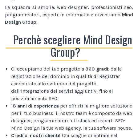
La squadra si amplia: web designer, professionisti seo,
programmatori, esperti in informatica: diventiamo
Mind
Design Group
.
Perchè scegliere Mind Design
Group?
Ci occupiamo del tuo progetto a
360 gradi
: dalla
registrazione del dominio in qualità di Registrar
accreditato allo sviluppo del progetto,
dall’integrazione dei servizi aggiuntivi fino al
posizionamento SEO.
18 anni di esperienza
per offrirti la migliore soluzione
per il tuo business: il nostro team è composto da web
designer, programmatori full stack ed esperti SEO:
Mind Design la tua web agency, la tua software house.
Credi ai nostri clienti!
Chi sceglie di entrare nel