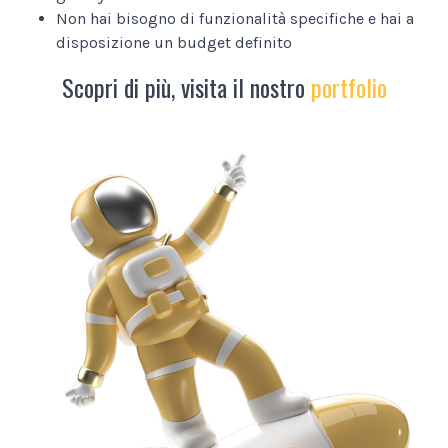
Non hai bisogno di funzionalità specifiche e hai a
disposizione un budget definito
Scopri di più, visita il nostro
portfolio