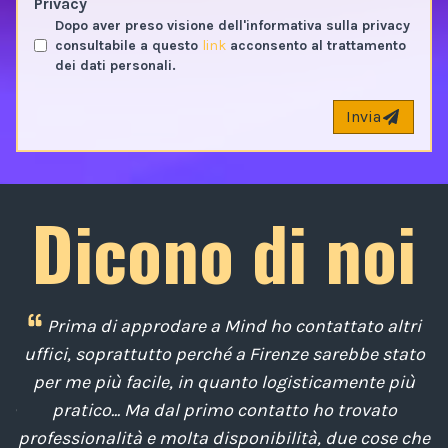
Privacy
Dopo aver preso visione dell'informativa sulla privacy
consultabile a questo
link
acconsento al trattamento
dei dati personali.
Invia
Dicono di noi
 è
Prima di approdare a Mind ho contattato altri
e,
uffici, soprattutto perché a Firenze sarebbe stato
d
o
per me più facile, in quanto logisticamente più
po
pratico... Ma dal primo contatto ho trovato
la
professionalità e molta disponibilità, due cose che
p