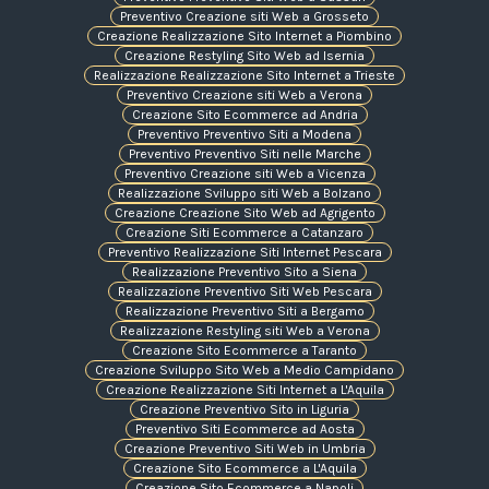
Preventivo Creazione siti Web a Grosseto
Creazione Realizzazione Sito Internet a Piombino
Creazione Restyling Sito Web ad Isernia
Realizzazione Realizzazione Sito Internet a Trieste
Preventivo Creazione siti Web a Verona
Creazione Sito Ecommerce ad Andria
Preventivo Preventivo Siti a Modena
Preventivo Preventivo Siti nelle Marche
Preventivo Creazione siti Web a Vicenza
Realizzazione Sviluppo siti Web a Bolzano
Creazione Creazione Sito Web ad Agrigento
Creazione Siti Ecommerce a Catanzaro
Preventivo Realizzazione Siti Internet Pescara
Realizzazione Preventivo Sito a Siena
Realizzazione Preventivo Siti Web Pescara
Realizzazione Preventivo Siti a Bergamo
Realizzazione Restyling siti Web a Verona
Creazione Sito Ecommerce a Taranto
Creazione Sviluppo Sito Web a Medio Campidano
Creazione Realizzazione Siti Internet a L'Aquila
Creazione Preventivo Sito in Liguria
Preventivo Siti Ecommerce ad Aosta
Creazione Preventivo Siti Web in Umbria
Creazione Sito Ecommerce a L'Aquila
Creazione Sito Ecommerce a Napoli