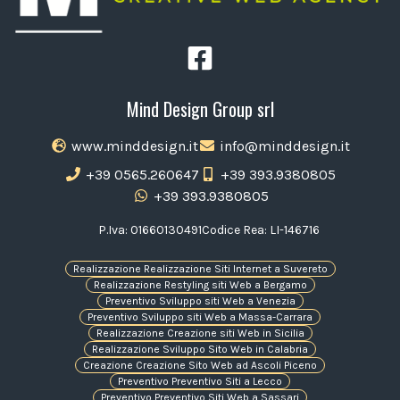
Mind Design Group srl
www.minddesign.it
info@minddesign.it
+39 0565.260647
+39 393.9380805
+39 393.9380805
P.Iva: 01660130491
Codice Rea: LI-146716
Realizzazione Realizzazione Siti Internet a Suvereto
Realizzazione Restyling siti Web a Bergamo
Preventivo Sviluppo siti Web a Venezia
Preventivo Sviluppo siti Web a Massa-Carrara
Realizzazione Creazione siti Web in Sicilia
Realizzazione Sviluppo Sito Web in Calabria
Creazione Creazione Sito Web ad Ascoli Piceno
Preventivo Preventivo Siti a Lecco
Preventivo Preventivo Siti Web a Sassari