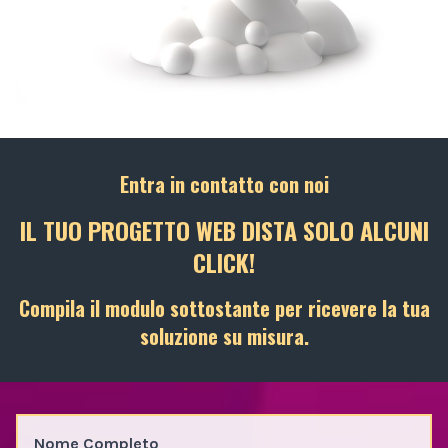
Entra in contatto con noi
IL TUO PROGETTO WEB DISTA SOLO ALCUNI
CLICK!
Compila il modulo sottostante per ricevere la tua
soluzione su misura.
Nome Completo