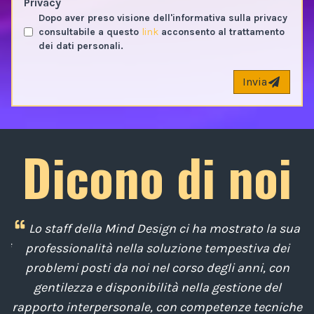
Privacy
Dopo aver preso visione dell'informativa sulla privacy
consultabile a questo
link
acconsento al trattamento
dei dati personali.
Invia
Dicono di noi
i
Lo staff della Mind Design ci ha mostrato la sua
di
professionalità nella soluzione tempestiva dei
u
e
problemi posti da noi nel corso degli anni, con
di
gentilezza e disponibilità nella gestione del
t
o
rapporto interpersonale, con competenze tecniche
e