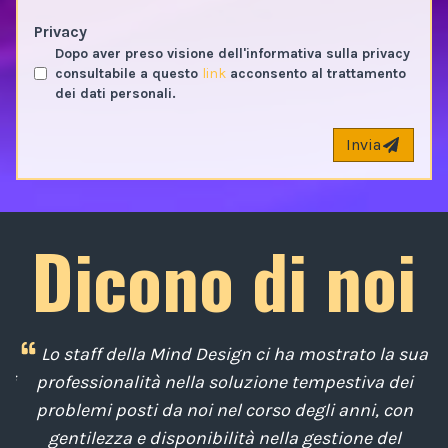
Privacy
Dopo aver preso visione dell'informativa sulla privacy
consultabile a questo
link
acconsento al trattamento
dei dati personali.
Invia
Dicono di noi
i
Lo staff della Mind Design ci ha mostrato la sua
di
professionalità nella soluzione tempestiva dei
u
e
problemi posti da noi nel corso degli anni, con
di
gentilezza e disponibilità nella gestione del
t