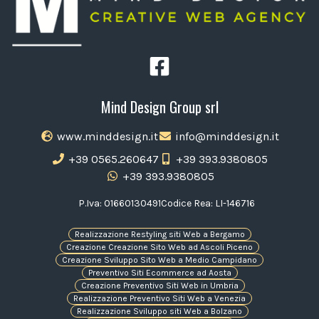
Mind Design Group srl
www.minddesign.it
info@minddesign.it
+39 0565.260647
+39 393.9380805
+39 393.9380805
P.Iva: 01660130491
Codice Rea: LI-146716
Realizzazione Restyling siti Web a Bergamo
Creazione Creazione Sito Web ad Ascoli Piceno
Creazione Sviluppo Sito Web a Medio Campidano
Preventivo Siti Ecommerce ad Aosta
Creazione Preventivo Siti Web in Umbria
Realizzazione Preventivo Siti Web a Venezia
Realizzazione Sviluppo siti Web a Bolzano