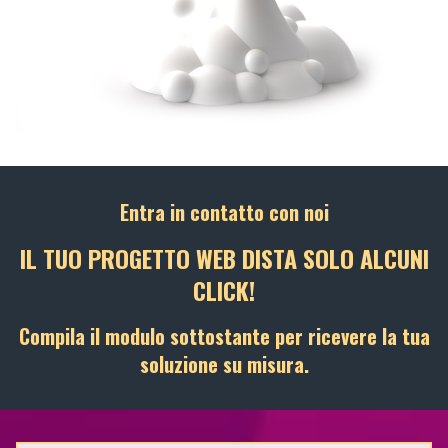
Entra in contatto con noi
IL TUO PROGETTO WEB DISTA SOLO ALCUNI
CLICK!
Compila il modulo sottostante per ricevere la tua
soluzione su misura.