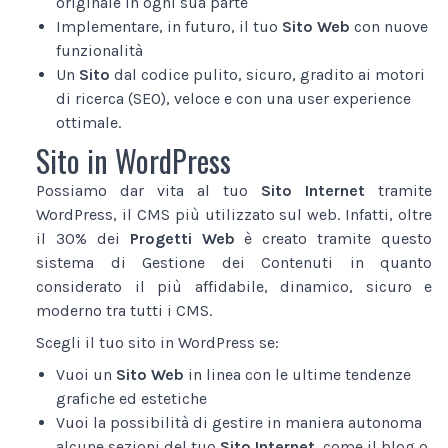
originale in ogni sua parte
Implementare, in futuro, il tuo
Sito Web
con nuove
funzionalità
Un
Sito
dal codice pulito, sicuro, gradito ai motori
di ricerca (SEO), veloce e con una user experience
ottimale.
Sito in WordPress
Possiamo dar vita al tuo
Sito Internet
tramite
WordPress, il CMS più utilizzato sul web. Infatti, oltre
il 30% dei
Progetti Web
è creato tramite questo
sistema di Gestione dei Contenuti in quanto
considerato il più affidabile, dinamico, sicuro e
moderno tra tutti i CMS.
Scegli il tuo sito in WordPress se:
Vuoi un
Sito Web
in linea con le ultime tendenze
grafiche ed estetiche
Vuoi la possibilità di gestire in maniera autonoma
alcune sezioni del tuo
Sito Internet
, come il blog o