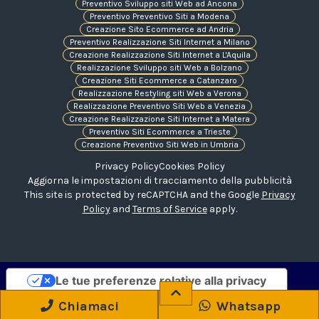
Preventivo Sviluppo siti Web ad Ancona
Preventivo Preventivo Siti a Modena
Creazione Sito Ecommerce ad Andria
Preventivo Realizzazione Siti Internet a Milano
Creazione Realizzazione Siti Internet a L'Aquila
Realizzazione Sviluppo siti Web a Bolzano
Creazione Siti Ecommerce a Catanzaro
Realizzazione Restyling siti Web a Verona
Realizzazione Preventivo Siti Web a Venezia
Creazione Realizzazione Siti Internet a Matera
Preventivo Siti Ecommerce a Trieste
Creazione Preventivo Siti Web in Umbria
Privacy Policy
Cookies Policy
Aggiorna le impostazioni di tracciamento della pubblicità
This site is protected by reCAPTCHA and the Google
Privacy
Policy
and
Terms of Service
apply.
Le tue preferenze relative alla privacy
Informativa sulla raccolta
Chiamaci
Whatsapp