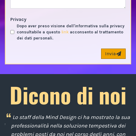
Privacy
Dopo aver preso visione dell'informativa sulla privacy
consultabile a questo
link
acconsento al trattamento
dei dati personali.
Invia
Dicono di noi
i
Lo staff della Mind Design ci ha mostrato la sua
di
professionalità nella soluzione tempestiva dei
u
e
problemi posti da noi nel corso degli anni, con