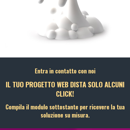
Entra in contatto con noi
IL TUO PROGETTO WEB DISTA SOLO ALCUNI
CLICK!
Compila il modulo sottostante per ricevere la tua
soluzione su misura.