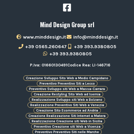
Mind Design Group srl
www.minddesign.it
info@minddesign.it
+39 0565.260647
+39 393.9380805
+39 393.9380805
P.Iva: 01660130491
Codice Rea: LI-146716
Creazione Sviluppo Sito Web a Medio Campidano
Preventivo Preventivo Siti a Lecco
Preventivo Sviluppo siti Web a Massa-Carrara
Creazione Restyling Sito Web ad Isernia
Realizzazione Sviluppo siti Web a Bolzano
Realizzazione Preventivo Siti Web a Venezia
Creazione Sito Ecommerce ad Andria
Creazione Realizzazione Siti Internet a Matera
Realizzazione Creazione siti Web in Sicilia
Preventivo Creazione siti Web a Vicenza
Preventivo Preventivo Siti nelle Marche