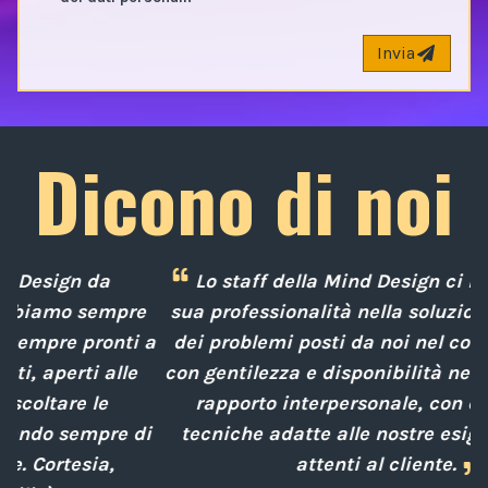
Invia
Dicono di noi
Lo staff della Mind Design ci ha mostrato la
e
sua professionalità nella soluzione tempestiva
 a
dei problemi posti da noi nel corso degli anni,
con gentilezza e disponibilità nella gestione del
rapporto interpersonale, con competenze
d
i
tecniche adatte alle nostre esigenze sempre
attenti al cliente.