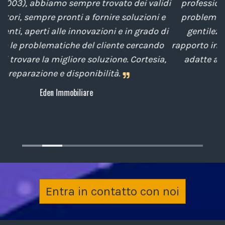
lidi
professionalità nella soluzione tempestiva dei
i e
problemi posti da noi nel corso degli anni, con
o di
gentilezza e disponibilità nella gestione del
do
rapporto interpersonale, con competenze tecniche
ia,
adatte alle nostre esigenze sempre attenti al
cliente.
Archiplan
Entra in contatto con noi