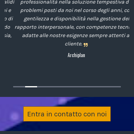
di
professionalità nella soluzione tempestiva dei
u
e
problemi posti da noi nel corso degli anni, con
di
gentilezza e disponibilità nella gestione del
t
o
rapporto interpersonale, con competenze tecniche
e
,
adatte alle nostre esigenze sempre attenti al
cliente.
Archiplan
Entra in contatto con noi