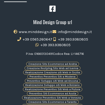
Mind Design Group srl
www.minddesign.it
info@minddesign.it
+39 0565.260647
+39 393.9380805
+39 393.9380805
P.Iva: 01660130491
Codice Rea: LI-146716
Creazione Sito Ecommerce ad Andria
Creazione Restyling Sito Web ad Isernia
Realizzazione Creazione siti Web in Sicilia
Preventivo Preventivo Siti a Modena
Preventivo Sviluppo siti Web ad Ancona
Realizzazione Sviluppo siti Web a Bolzano
Realizzazione Preventivo Siti Web a Pistoia
Preventivo Siti Ecommerce ad Aosta
Realizzazione Preventivo Siti Web a Venezia
Creazione Sito Ecommerce a Taranto