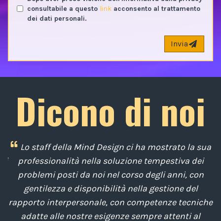
consultabile a questo
link
acconsento al trattamento
dei dati personali.
Invia
Dicono di noi
i
Lo staff della Mind Design ci ha mostrato la sua
di
professionalità nella soluzione tempestiva dei
u
e
problemi posti da noi nel corso degli anni, con
di
gentilezza e disponibilità nella gestione del
t
o
rapporto interpersonale, con competenze tecniche
e
,
adatte alle nostre esigenze sempre attenti al